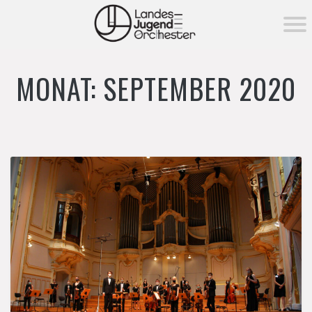
KONZERTE ▾
MONAT:
SEPTEMBER 2020
Aktuelle Konzerte
MITSPIELEN
Vergangene Konzerte
MEDIEN ▾
Fotos
NEWS
Videos
DAS ORCHESTER ▾
Über das Orchester
FÖRDERUNG ▾
Orchester­vorstand
Förderung
MEHR ▾
Unser Dirigent
→ Förderverein
Instrumentenverleih
Tutti Pro-Orchesterpatenschaft
Notenverleih