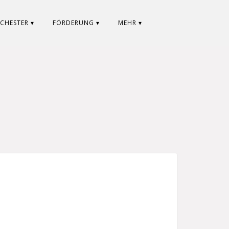
CHESTER ▾
FÖRDERUNG ▾
MEHR ▾