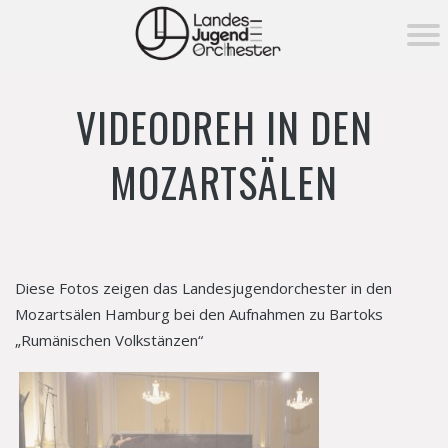
KONZERTE ▾
VIDEODREH IN DEN
Aktuelle Konzerte
MITSPIELEN
Vergangene Konzerte
MOZARTSÄLEN
MEDIEN ▾
Fotos
NEWS
Videos
DAS ORCHESTER ▾
Diese Fotos zeigen das Landesjugendorchester in den
Über das Orchester
Mozartsälen Hamburg bei den Aufnahmen zu Bartoks
FÖRDERUNG ▾
„Rumänischen Volkstänzen“
Orchester­vorstand
Förderung
MEHR ▾
Unser Dirigent
→ Förderverein
Instrumentenverleih
Tutti Pro-Orchesterpatenschaft
Notenverleih